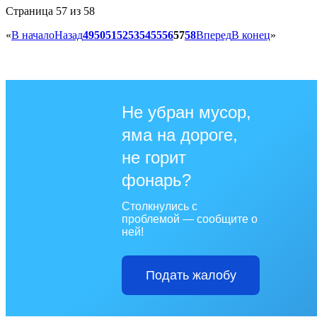
Страница 57 из 58
«
В начало
Назад
49
50
51
52
53
54
55
56
57
58
Вперед
В конец
»
Не убран мусор,
яма на дороге,
не горит
фонарь?
Столкнулись с
проблемой — сообщите о
ней!
Подать жалобу