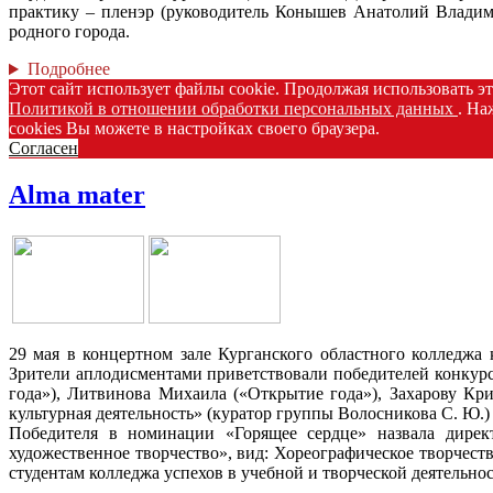
практику – пленэр (руководитель Конышев Анатолий Владими
родного города.
Подробнее
Этот сайт использует файлы cookie. Продолжая использовать э
Политикой в отношении обработки персональных данных
. На
cookies Вы можете в настройках своего браузера.
Согласен
Аlma mater
29 мая в концертном зале Курганского областного колледжа 
Зрители аплодисментами приветствовали победителей конкурс
года»), Литвинова Михаила («Открытие года»), Захарову Кр
культурная деятельность» (куратор группы Волосникова С. Ю.)
Победителя в номинации «Горящее сердце» назвала дирек
художественное творчество», вид: Хореографическое творчест
студентам колледжа успехов в учебной и творческой деятельнос