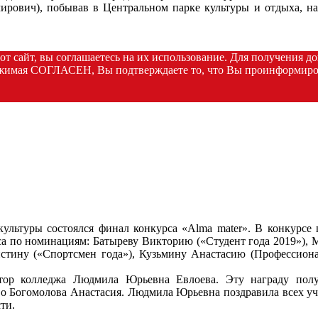
рович), побывав в Центральном парке культуры и отдыха, на 
тот сайт, вы соглашаетесь на их использование. Для получения 
жимая СОГЛАСЕН, Вы подтверждаете то, что Вы проинформиров
культуры состоялся финал конкурса «Аlma mater». В конкурсе 
а по номинациям: Батыреву Викторию («Студент года 2019»), 
истину («Спортсмен года»), Кузьмину Анастасию (Профессиона
тор колледжа Людмила Юрьевна Евлоева. Эту награду получ
во Богомолова Анастасия. Людмила Юрьевна поздравила всех уч
ти.