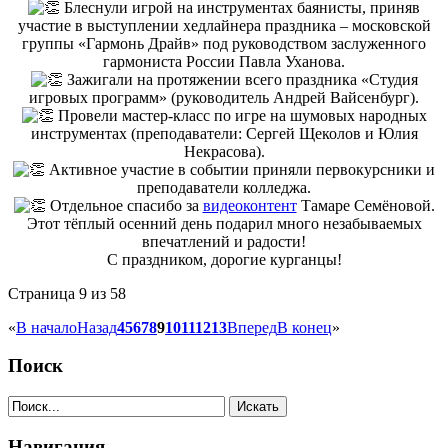
Блеснули игрой на инструментах баянисты, приняв
участие в выступлении хедлайнера праздника – московской
группы «Гармонь Драйв» под руководством заслуженного
гармониста России Павла Уханова.
Зажигали на протяжении всего праздника «Студия
игровых программ» (руководитель Андрей Вайсенбург).
Провели мастер-класс по игре на шумовых народных
инструментах (преподаватели: Сергей Щеколов и Юлия
Некрасова).
Активное участие в событии приняли первокурсники и
преподаватели колледжа.
Отдельное спасибо за
видеоконтент
Тамаре Семёновой.
Этот тёплый осенний день подарил много незабываемых
впечатлений и радости!
С праздником, дорогие курганцы!
Страница 9 из 58
«
В начало
Назад
4
5
6
7
8
9
10
11
12
13
Вперед
В конец
»
Поиск
Навигация