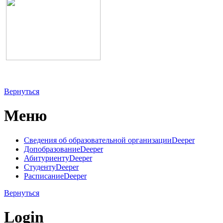
Вернуться
Меню
Сведения об образовательной организации
Deeper
Допобразование
Deeper
Абитуриенту
Deeper
Студенту
Deeper
Расписание
Deeper
Вернуться
Login