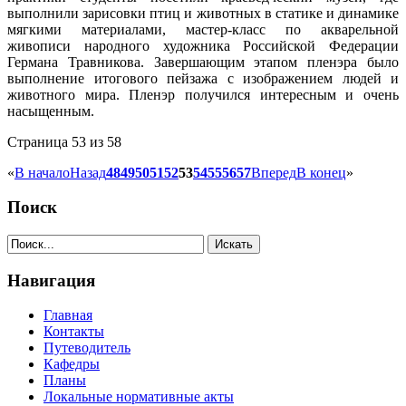
выполнили зарисовки птиц и животных в статике и динамике
мягкими материалами, мастер-класс по акварельной
живописи народного художника Российской Федерации
Германа Травникова. Завершающим этапом пленэра было
выполнение итогового пейзажа с изображением людей и
животного мира. Пленэр получился интересным и очень
насыщенным.
Страница 53 из 58
«
В начало
Назад
48
49
50
51
52
53
54
55
56
57
Вперед
В конец
»
Поиск
Навигация
Главная
Контакты
Путеводитель
Кафедры
Планы
Локальные нормативные акты