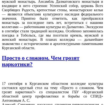
мужской монастырь. Ансамбль Далматовского монастыря и
входящие в него строения: Успенский собор, церковь Всех
Скорбящих Радость, крепостные стены, монастырские кельи
— являются объектами культурного наследия федерального
значения. Приятно было отметить, как преобразился
монастырь за последние пять лет, встретиться с нашими
коллегами — работниками культуры из Далматово. Экскурсии
в сентябре стали традицией колледжа. Особенно запомнилась
поездка в Тобольск, где мы посетили кремль, мужской и
женский монастыри. В планах колледжа — дальнейшее
знакомство с историческими и архитектурными памятниками
Курганской области.
Просто о сложном. Чем грозят
наркотики?
17 сентября в Курганском областном колледже культуры
состоялся круглый стол на тему «Просто о сложном. Чем
грозят наркотики?» со специалистом ГБУ «Курганский
областной центр профилактики и борьбы со СПИД»
Антоновым А. С.
Алексей Сергеевич рассказал студентам-первокурсникам о