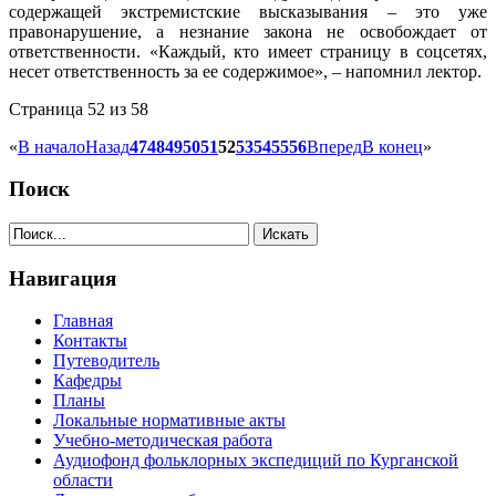
содержащей экстремистские высказывания – это уже
правонарушение, а незнание закона не освобождает от
ответственности. «Каждый, кто имеет страницу в соцсетях,
несет ответственность за ее содержимое», – напомнил лектор.
Страница 52 из 58
«
В начало
Назад
47
48
49
50
51
52
53
54
55
56
Вперед
В конец
»
Поиск
Навигация
Главная
Контакты
Путеводитель
Кафедры
Планы
Локальные нормативные акты
Учебно-методическая работа
Аудиофонд фольклорных экспедиций по Курганской
области