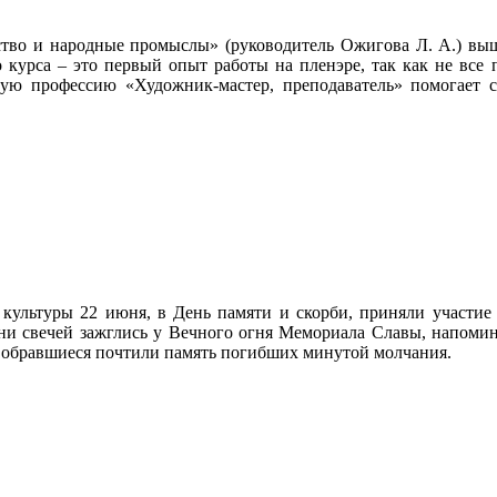
тво и народные промыслы» (руководитель Ожигова Л. А.) выш
о курса – это первый опыт работы на пленэре, так как не все
ную профессию «Художник-мастер, преподаватель» помогает с
 культуры 22 июня, в День памяти и скорби, приняли участи
ни свечей зажглись у Вечного огня Мемориала Славы, напоми
Собравшиеся почтили память погибших минутой молчания.