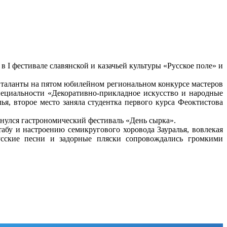
в I фестивале славянской и казачьей культуры «Русское поле» и
 таланты на пятом юбилейном региональном конкурсе мастеров
пециальности «Декоративно-прикладное искусство и народные
я, второе место заняла студентка первого курса Феоктистова
рнулся гастрономический фестиваль «День сырка».
абу и настроению семикругового хоровода Зауралья, вовлекая
усские песни и задорные пляски сопровождались громкими