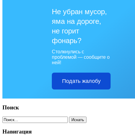
Не убран мусор,
яма на дороге,
не горит
фонарь?
Столкнулись с
проблемой — сообщите о
ней!
Подать жалобу
Поиск
Навигация