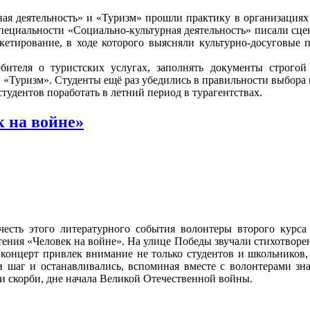
ная деятельность» и «Туризм» прошли практику в организациях 
ециальности «Социально-культурная деятельность» писали сцен
нкетирование, в ходе которого выясняли культурно-досуговые 
бителя о туристских услугах, заполнять документы строгой
и «Туризм». Студенты ещё раз убедились в правильности выбора
тудентов поработать в летний период в турагентствах.
 на войне»
есть этого литературного события волонтеры второго курса 
тения «Человек на войне». На улице Победы звучали стихотвор
концерт привлек внимание не только студентов и школьников, 
 шаг и останавливались, вспоминая вместе с волонтерами з
и скорби, дне начала Великой Отечественной войны.