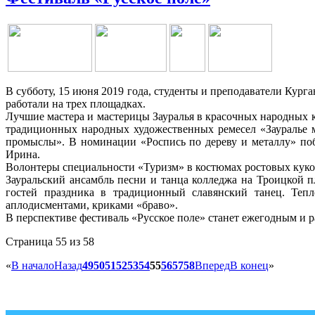
В субботу, 15 июня 2019 года, студенты и преподаватели Курга
работали на трех площадках.
Лучшие мастера и мастерицы Зауралья в красочных народных 
традиционных народных художественных ремесел «Зауралье м
промыслы». В номинации «Роспись по дереву и металлу» побе
Ирина.
Волонтеры специальности «Туризм» в костюмах ростовых кукол
Зауральский ансамбль песни и танца колледжа на Троицкой п
гостей праздника в традиционный славянский танец. Теп
аплодисментами, криками «браво».
В перспективе фестиваль «Русское поле» станет ежегодным и 
Страница 55 из 58
«
В начало
Назад
49
50
51
52
53
54
55
56
57
58
Вперед
В конец
»