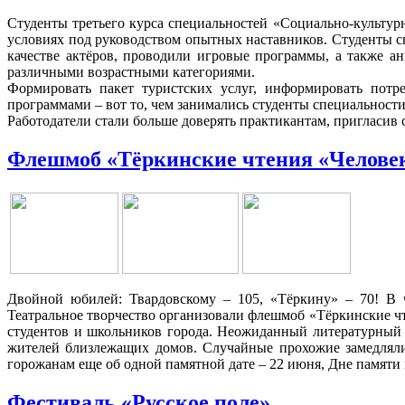
Студенты третьего курса специальностей «Социально-культур
условиях под руководством опытных наставников. Студенты сп
качестве актёров, проводили игровые программы, а также а
различными возрастными категориями.
Формировать пакет туристских услуг, информировать потре
программами – вот то, чем занимались студенты специальност
Работодатели стали больше доверять практикантам, пригласив с
Флешмоб «Тёркинские чтения «Человек
Двойной юбилей: Твардовскому – 105, «Тёркину» – 70! В ч
Театральное творчество организовали флешмоб «Тёркинские ч
студентов и школьников города. Неожиданный литературный 
жителей близлежащих домов. Случайные прохожие замедляли
горожанам еще об одной памятной дате – 22 июня, Дне памяти 
Фестиваль «Русское поле»