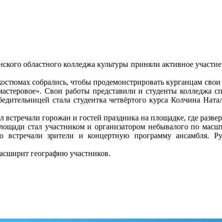
нского областного колледжа культуры приняли активное участие 
костюмах собрались, чтобы продемонстрировать курганцам свои
астеровое». Свои работы представили и студенты колледжа с
дительницей стала студентка четвёртого курса Колчина Наталь
 встречали горожан и гостей праздника на площадке, где разве
лощади стал участником и организатором небывалого по масшт
ло встречали зрители и концертную программу ансамбля. Р
расширит географию участников.