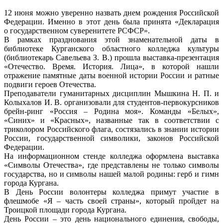
12 июня можно уверенно назвать днем рождения Российской
Федерации. Именно в этот день была принята «Декларация
о государственном суверенитете РСФСР».
В рамках празднования этой знаменательной даты в
библиотеке Курганского областного колледжа культуры
(библиотекарь Савельева З. В.) прошла выставка-презентация
«Отечество. Время. История. Лица», в которой нашли
отражение памятные даты военной истории России и ратные
подвиги героев Отечества.
Преподаватели гуманитарных дисциплин Мышкина Н. П. и
Колыхалов И. В. организовали для студентов-первокурсников
брейн-ринг «Россия – Родина моя». Команды «Белых»,
«Синих» и «Красных», названные так в соответствии с
триколором Российского флага, состязались в знании истории
России, государственной символики, законов Российской
Федерации.
На информационном стенде колледжа оформлена выставка
«Символы Отечества», где представлены не только символы
государства, но и символы нашей малой родины: герб и гимн
города Кургана.
В День России волонтеры колледжа примут участие в
флешмобе «Я – часть своей страны», который пройдет на
Троицкой площади города Кургана.
День России – это день национального единения, свободы,