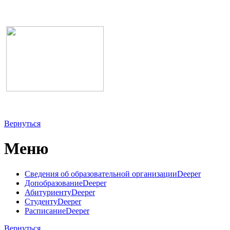
Вернуться
Меню
Сведения об образовательной организации
Deeper
Допобразование
Deeper
Абитуриенту
Deeper
Студенту
Deeper
Расписание
Deeper
Вернуться