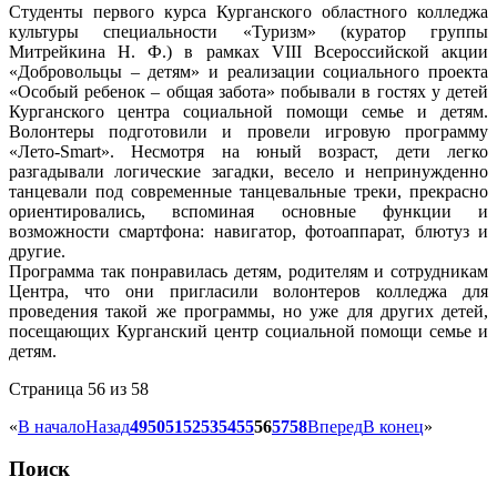
Студенты первого курса Курганского областного колледжа
культуры специальности «Туризм» (куратор группы
Митрейкина Н. Ф.) в рамках VIII Всероссийской акции
«Добровольцы – детям» и реализации социального проекта
«Особый ребенок – общая забота» побывали в гостях у детей
Курганского центра социальной помощи семье и детям.
Волонтеры подготовили и провели игровую программу
«Лето-Smart». Несмотря на юный возраст, дети легко
разгадывали логические загадки, весело и непринужденно
танцевали под современные танцевальные треки, прекрасно
ориентировались, вспоминая основные функции и
возможности смартфона: навигатор, фотоаппарат, блютуз и
другие.
Программа так понравилась детям, родителям и сотрудникам
Центра, что они пригласили волонтеров колледжа для
проведения такой же программы, но уже для других детей,
посещающих Курганский центр социальной помощи семье и
детям.
Страница 56 из 58
«
В начало
Назад
49
50
51
52
53
54
55
56
57
58
Вперед
В конец
»
Поиск