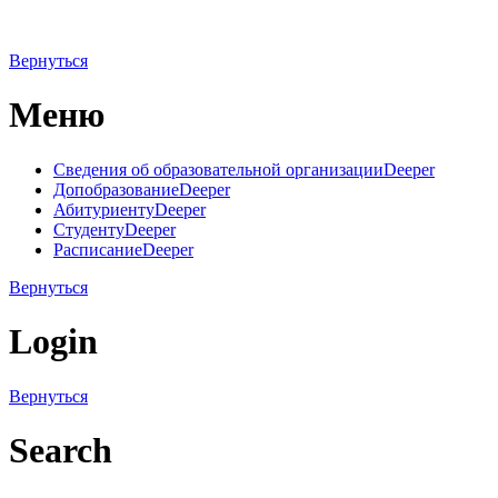
Вернуться
Меню
Сведения об образовательной организации
Deeper
Допобразование
Deeper
Абитуриенту
Deeper
Студенту
Deeper
Расписание
Deeper
Вернуться
Login
Вернуться
Search