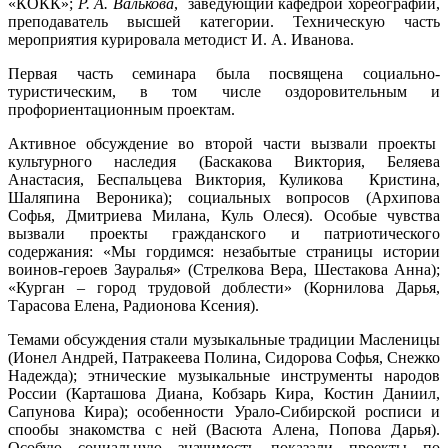
«КОКК»;
Р. А. Валькова
, заведующий кафедрой хореографии,
преподаватель высшей категории. Техническую часть
мероприятия курировала методист И. А. Иванова.
Первая часть семинара была посвящена социально-
туристическим, в том числе оздоровительным и
профориентационным проектам.
Активное обсуждение во второй части вызвали проекты
культурного наследия (Баскакова Виктория, Беляева
Анастасия, Беспальцева Виктория, Куликова Кристина,
Шаляпина Вероника); социальных вопросов (Архипова
Софья, Дмитриева Милана, Куль Олеся). Особые чувства
вызвали проекты гражданского и патриотического
содержания: «Мы гордимся: незабытые страницы истории
воинов-героев Зауралья» (Стрелкова Вера, Шестакова Анна);
«Курган – город трудовой доблести» (Корнилова Дарья,
Тарасова Елена, Радионова Ксения).
Темами обсуждения стали музыкальные традиции Масленицы
(Ионел Андрей, Патракеева Полина, Сидорова Софья, Снежко
Надежда); этнические музыкальные инструменты народов
России (Карташова Диана, Кобзарь Кира, Костин Даниил,
Сапунова Кира); особенности Урало-Сибирской росписи и
спообы знакомства с ней (Васюта Алена, Попова Дарья).
Особую социальную значимость показали проекты по