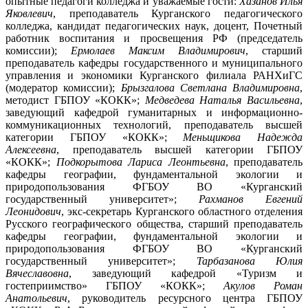
опытные педагоги колледжа и уважаемые гости:
Хазанов Илья
Яковлевич
, преподаватель Курганского педагогического
колледжа, кандидат педагогических наук, доцент, Почетный
работник воспитания и просвещения РФ (председатель
комиссии);
Ермолаев Максим Владимирович
, старший
преподаватель кафедры государственного и муниципального
управления и экономики Курганского филиала РАНХиГС
(модератор комиссии);
Брызгалова Светлана Владимировна
,
методист ГБПОУ «КОКК»;
Медведева Наталья Васильевна
,
заведующий кафедрой гуманитарных и информационно-
коммуникационных технологий, преподаватель высшей
категории ГБПОУ «КОКК»;
Меньщикова Надежда
Алексеевна
, преподаватель высшей категории ГБПОУ
«КОКК»;
Подкорытова Лариса Леонтьевна
, преподаватель
кафедры географии, фундаментальной экологии и
природопользования ФГБОУ ВО «Курганский
государственный университет»;
Рахманов Евгений
Леонидович
, экс-секретарь Курганского областного отделения
Русского географического общества, старший преподаватель
кафедры географии, фундаментальной экологии и
природопользования ФГБОУ ВО «Курганский
государственный университет»;
Тарбазанова Юлия
Вячеславовна
, заведующий кафедрой «Туризм и
гостеприимство» ГБПОУ «КОКК»;
Акулов Роман
Анатольевич
, руководитель ресурсного центра ГБПОУ