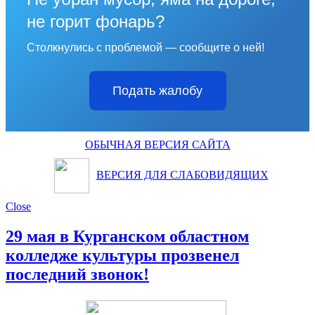
не горит фонарь?
Столкнулись с проблемой — сообщите о ней!
Подать жалобу
ОБЫЧНАЯ ВЕРСИЯ САЙТА
ВЕРСИЯ ДЛЯ СЛАБОВИДЯЩИХ
Close
29 мая в Курганском областном
колледже культуры прозвенел
последний звонок!