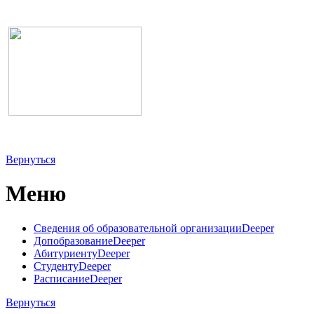
Вернуться
Меню
Сведения об образовательной организации
Deeper
Допобразование
Deeper
Абитуриенту
Deeper
Студенту
Deeper
Расписание
Deeper
Вернуться