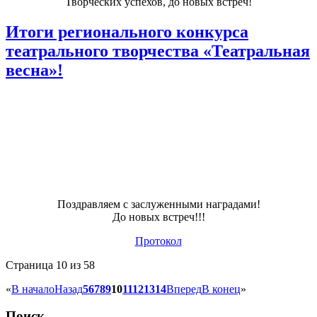
Творческих успехов, до новых встреч!
Итоги регионального конкурса
театрального творчества «Театральная
весна»!
Поздравляем с заслуженными наградами!
До новых встреч!!!
Протокол
Страница 10 из 58
«
В начало
Назад
5
6
7
8
9
10
11
12
13
14
Вперед
В конец
»
Поиск