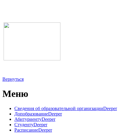
Вернуться
Меню
Сведения об образовательной организации
Deeper
Допобразование
Deeper
Абитуриенту
Deeper
Студенту
Deeper
Расписание
Deeper