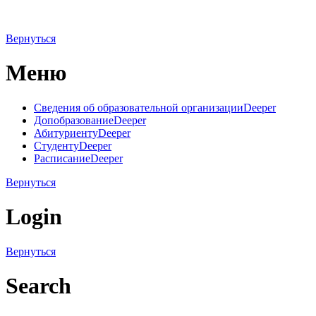
Вернуться
Меню
Сведения об образовательной организации
Deeper
Допобразование
Deeper
Абитуриенту
Deeper
Студенту
Deeper
Расписание
Deeper
Вернуться
Login
Вернуться
Search