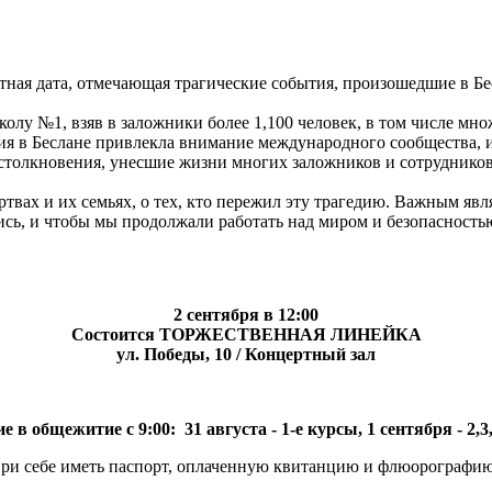
тная дата, отмечающая трагические события, произошедшие в Бесл
школу №1, взяв в заложники более 1,100 человек, в том числе м
я в Беслане привлекла внимание международного сообщества, и с
столкновения, унесшие жизни многих заложников и сотрудников
твах и их семьях, о тех, кто пережил эту трагедию. Важным яв
ись, и чтобы мы продолжали работать над миром и безопасность
2 сентября в 12:00
Состоится ТОРЖЕСТВЕННАЯ ЛИНЕЙКА
ул. Победы, 10 / Концертный зал
е в общежитие с 9:00: 31 августа - 1-е курсы, 1 сентября - 2,
ри себе иметь паспорт, оплаченную квитанцию и флюорографи