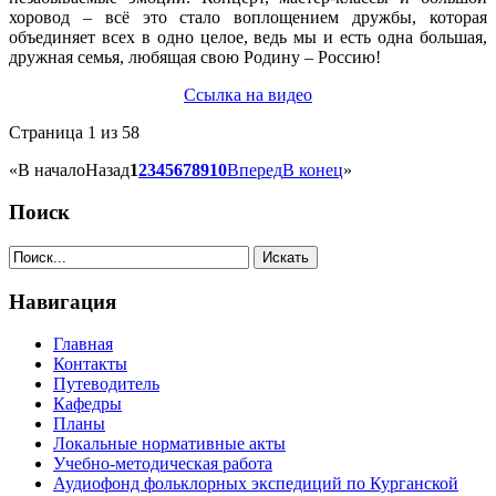
хоровод – всё это стало воплощением дружбы, которая
объединяет всех в одно целое, ведь мы и есть одна большая,
дружная семья, любящая свою Родину – Россию!
Ссылка на видео
Страница 1 из 58
«
В начало
Назад
1
2
3
4
5
6
7
8
9
10
Вперед
В конец
»
Поиск
Навигация
Главная
Контакты
Путеводитель
Кафедры
Планы
Локальные нормативные акты
Учебно-методическая работа
Аудиофонд фольклорных экспедиций по Курганской