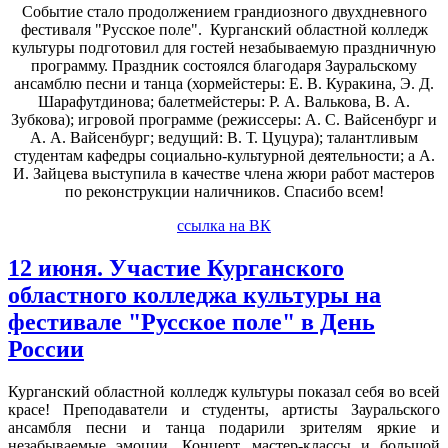
Событие стало продолжением грандиозного двухдневного
фестиваля "Русское поле". Курганский областной колледж
культуры подготовил для гостей незабываемую праздничную
программу. Праздник состоялся благодаря Зауральскому
ансамблю песни и танца (хормейстеры: Е. В. Куракина, Э. Д.
Шарафутдинова; балетмейстеры: Р. А. Валькова, В. А.
Зубкова); игровой программе (режиссеры: А. С. Вайсенбург и
А. А. Вайсенбург; ведущий: В. Т. Цуцура); талантливым
студентам кафедры социально-культурной деятельности; а А.
И. Зайцева выступила в качестве члена жюри работ мастеров
по реконструкции наличников. Спасибо всем!
ссылка на ВК
12 июня. Участие Курганского
областного колледжа культуры на
фестивале "Русское поле" в День
России
Курганский областной колледж культуры показал себя во всей
красе! Преподаватели и студенты, артисты Зауральского
ансамбля песни и танца подарили зрителям яркие и
незабываемые эмоции. Концерт, мастер-классы и большой