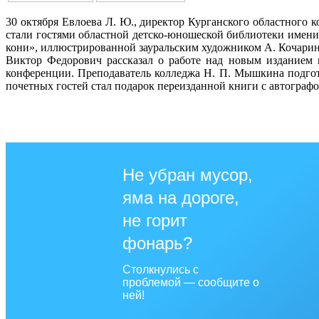
30 октября Евлоева Л. Ю., директор Курганского областного 
стали гостями областной детско-юношеской библиотеки имени
кони», иллюстрированной зауральским художником А. Кочари
Виктор Федорович рассказал о работе над новым изданием 
конференции. Преподаватель колледжа Н. П. Мышкина подгот
почетных гостей стал подарок переизданной книги с автографо
Не убран мусор,
яма на дороге,
не горит
фонарь?
Столкнулись с
проблемой — сообщите о
ней!