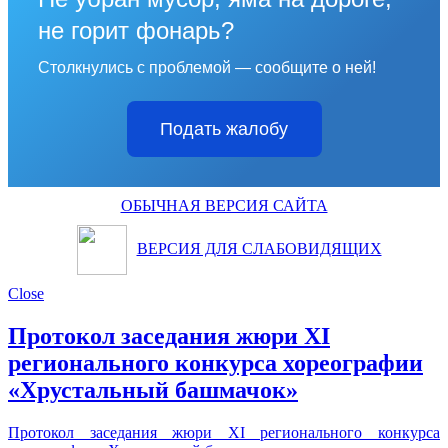
не горит фонарь?
Столкнулись с проблемой — сообщите о ней!
Подать жалобу
ОБЫЧНАЯ ВЕРСИЯ САЙТА
ВЕРСИЯ ДЛЯ СЛАБОВИДЯЩИХ
Close
Протокол заседания жюри XI
регионального конкурса хореографии
«Хрустальный башмачок»
Протокол заседания жюри XI регионального конкурса