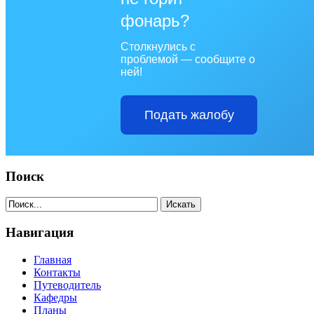
фонарь?
Столкнулись с
проблемой — сообщите о
ней!
Подать жалобу
Поиск
Навигация
Главная
Контакты
Путеводитель
Кафедры
Планы