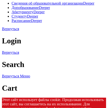
Сведения об образовательной организации
Deeper
Допобразование
Deeper
Абитуриенту
Deeper
Студенту
Deeper
Расписание
Deeper
Вернуться
Login
Вернуться
Search
Вернуться
Меню
Cart
Этот сайт использует файлы cookie. Продолжая использовать
этот сайт, вы соглашаетесь на их использование. Для