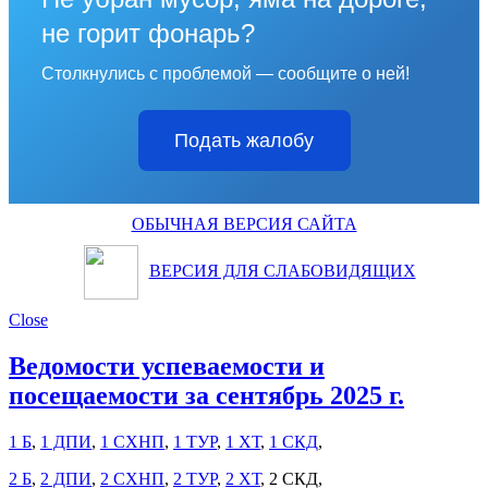
не горит фонарь?
Столкнулись с проблемой — сообщите о ней!
Подать жалобу
ОБЫЧНАЯ ВЕРСИЯ САЙТА
ВЕРСИЯ ДЛЯ СЛАБОВИДЯЩИХ
Close
Ведомости успеваемости и
посещаемости за сентябрь 2025 г.
1 Б
,
1 ДПИ
,
1 СХНП
,
1 ТУР
,
1 ХТ
,
1 СКД
,
2 Б
,
2 ДПИ
,
2 СХНП
,
2 ТУР
,
2 ХТ
, 2 СКД,