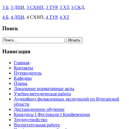
3 Б
,
3 ДПИ
,
3 СХНП
,
3 ТУР
,
3 ХТ
,
3 СКД
,
4 Б
,
4 ДПИ
, 4 СХНП,
4 ТУР
,
4 ХТ
Поиск
Навигация
Главная
Контакты
Путеводитель
Кафедры
Планы
Локальные нормативные акты
Учебно-методическая работа
Аудиофонд фольклорных экспедиций по Курганской
области
Дистанционное обучение
Конкурсы I Фестивали I Конференции
Трудоустройство
Воспитательная работа