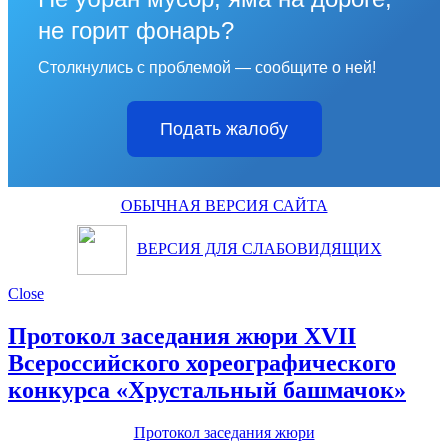
не горит фонарь?
Столкнулись с проблемой — сообщите о ней!
Подать жалобу
ОБЫЧНАЯ ВЕРСИЯ САЙТА
ВЕРСИЯ ДЛЯ СЛАБОВИДЯЩИХ
Close
Протокол заседания жюри XVII
Всероссийского хореографического
конкурса «Хрустальный башмачок»
Протокол заседания жюри