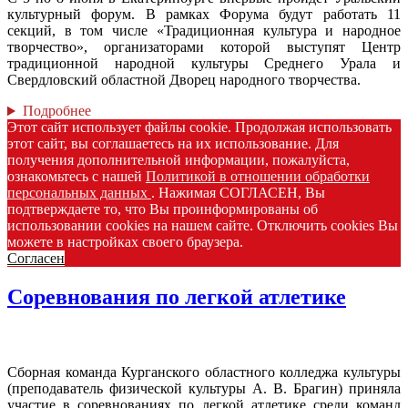
культурный форум. В рамках Форума будут работать 11
секций, в том числе «Традиционная культура и народное
творчество», организаторами которой выступят Центр
традиционной народной культуры Среднего Урала и
Свердловский областной Дворец народного творчества.
Подробнее
Этот сайт использует файлы cookie. Продолжая использовать
этот сайт, вы соглашаетесь на их использование. Для
получения дополнительной информации, пожалуйста,
ознакомьтесь с нашей
Политикой в отношении обработки
персональных данных
. Нажимая СОГЛАСЕН, Вы
подтверждаете то, что Вы проинформированы об
использовании cookies на нашем сайте. Отключить cookies Вы
можете в настройках своего браузера.
Согласен
Соревнования по легкой атлетике
Сборная команда Курганского областного колледжа культуры
(преподаватель физической культуры А. В. Брагин) приняла
участие в соревнованиях по легкой атлетике среди команд