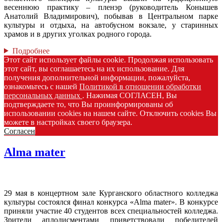
весеннюю практику – пленэр (руководитель Конышев
Анатолий Владимирович), побывав в Центральном парке
культуры и отдыха, на автобусном вокзале, у старинных
храмов и в других уголках родного города.
Подробнее
Этот сайт использует файлы cookie. Продолжая использовать
этот сайт, вы соглашаетесь на их использование. Для
получения дополнительной информации, пожалуйста,
ознакомьтесь с нашей
Политикой в отношении обработки
персональных данных
. Нажимая СОГЛАСЕН, Вы
подтверждаете то, что Вы проинформированы об
использовании cookies на нашем сайте. Отключить cookies Вы
можете в настройках своего браузера.
Согласен
Аlma mater
29 мая в концертном зале Курганского областного колледжа
культуры состоялся финал конкурса «Аlma mater». В конкурсе
приняли участие 40 студентов всех специальностей колледжа.
Зрители аплодисментами приветствовали победителей