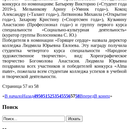
конкурса по номинациям: Батыреву Викторию («Студент года
2019»), Мельникову Арину («Умник года»), Кокоц
Александру («Талант года»), Литвинова Михаила («Открытие
года»), Захарову Кристину («Спортсмен года»), Кузьмину
Анастасию (Профессионал года») и группу первого курса
специальности «Социально-культурная деятельность»
(куратор группы Волосникова С. Ю.)
Победителя в номинации «Горящее сердце» назвала директор
колледжа Людмила Юрьевна Евлоева. Эту награду получила
студентка четвертого курса специальности «Народное
художественное творчество», вид: Хореографическое
творчество Богомолова Анастасия. Людмила Юрьевна
поздравила всех участников и победителей конкурса «Аlma
mater», пожелала всем студентам колледжа успехов в учебной
и творческой деятельности.
Страница 57 из 58
«
В начало
Назад
49
50
51
52
53
54
55
56
57
58
Вперед
В конец
»
Поиск