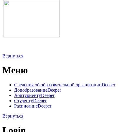
Вернуться
Меню
Сведения об образовательной организации
Deeper
Допобразование
Deeper
Абитуриенту
Deeper
Студенту
Deeper
Расписание
Deeper
Вернуться
Login