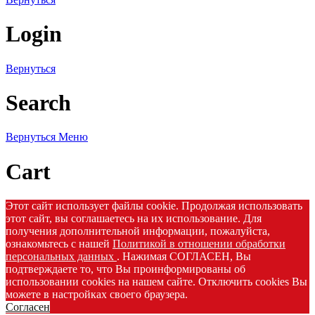
Login
Вернуться
Search
Вернуться
Меню
Cart
Этот сайт использует файлы cookie. Продолжая использовать
этот сайт, вы соглашаетесь на их использование. Для
получения дополнительной информации, пожалуйста,
ознакомьтесь с нашей
Политикой в отношении обработки
персональных данных
. Нажимая СОГЛАСЕН, Вы
подтверждаете то, что Вы проинформированы об
использовании cookies на нашем сайте. Отключить cookies Вы
можете в настройках своего браузера.
Согласен