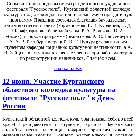
Событие стало продолжением грандиозного двухдневного
фестиваля "Русское поле". Курганский областной колледж
культуры подготовил для гостей незабываемую праздничную
программу. Праздник состоялся благодаря Зауральскому
ансамблю песни и танца (хормейстеры: Е. В. Куракина, Э. Д.
Шарафутдинова; балетмейстеры: Р. А. Валькова, В. А.
Зубкова); игровой программе (режиссеры: А. С. Вайсенбург и
А. А. Вайсенбург; ведущий: В. Т. Цуцура); талантливым
студентам кафедры социально-культурной деятельности; а А.
И. Зайцева выступила в качестве члена жюри работ мастеров
по реконструкции наличников. Спасибо всем!
ссылка на ВК
12 июня. Участие Курганского
областного колледжа культуры на
фестивале "Русское поле" в День
России
Курганский областной колледж культуры показал себя во всей
красе! Преподаватели и студенты, артисты Зауральского
ансамбля песни и танца подарили зрителям яркие и
незабываемые эмоции. Концерт, мастер-классы и большой