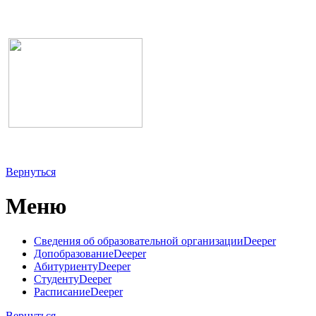
Вернуться
Меню
Сведения об образовательной организации
Deeper
Допобразование
Deeper
Абитуриенту
Deeper
Студенту
Deeper
Расписание
Deeper
Вернуться