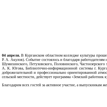
04 апреля.
В Курганском областном колледже культуры прошел
Р. А. Акулов). Событие состоялось и благодаря работодателям
Шумихинского, Петуховского, Половинского, Частоозерского
А. К. Югова, Библиотечно-информационной системы г. Курга
доброжелательной и профессионально ориентированной атмосф
сельской местности, действует программа «Земский работник к
Благодарим всех гостей за активное участие, а выпускникам ж