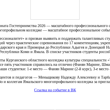
ната Гостеприимства 2026 — масштабного профессионального со
гопрофильном колледже — масштабное профессиональное собы
ессионалитет» и призван выявить и поддержать талантливых с
ий через практические соревнования по 17 компетенциям, укре
нодарского края и Приморья до Республики Адыгея и Донецкой Н
Республики Коми и Ямала. В списке участников студенты россий
ы Курганского областного колледжа культуры специальности «
се пять участников справились на отлично (Фанян Марине, Шм
ши студентки: 1-е место — Фанян Марине (2-й курс), 3-е место 
дентов и педагогов — Меньщикову Надежду Алексеевну и Тарба
о и коллегам Ямальского многопрофильного колледжа за пригл
Ссылка на событие в ВК