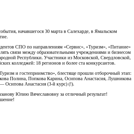
бытия, начавшегося 30 марта в Салехарде, в Ямальском
тие.
тудентов СПО по направлениям «Сервис», «Туризм», «Питание»
плять связи между образовательными учреждениями и бизнесом
ародной Республики. Участники из Московской, Свердловской,
ских колледжей: 18 регионов и более ста конкурсантов.
Туризм и гостеприимство», блестяще прошли отборочный этап:
акова Полина, Попкова Карина, Осипова Анастасия, Лушникова
— Осипова Анастасия (3-й курс) (!).
занову Юлию Вячеславовну за отличный результат!
ашение!