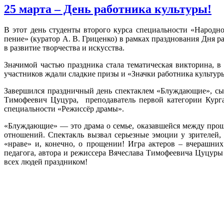
25 марта – День работника культуры!
В этот день студенты второго курса специальности «Народно
пение» (куратор А. В. Гриценко) в рамках празднования Дня р
в развитие творчества и искусства.
Значимой частью праздника стала тематическая викторина, 
участников ждали сладкие призы и «Значки работника культур
Завершился праздничный день спектаклем «Блуждающие», сыг
Тимофеевич Цуцура, преподаватель первой категории Курга
специальности «Режиссёр драмы».
«Блуждающие» — это драма о семье, оказавшейся между про
отношений. Спектакль вызвал серьезные эмоции у зрителей,
«нраве» и, конечно, о прощении! Игра актеров – вчерашни
педагога, автора и режиссера Вячеслава Тимофеевича Цуцуры 
всех людей праздником!