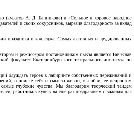
во (куратор А. Д. Банникова) и «Сольное и хоровое народное
авателей и своих сокурсников, выразив благодарность за вклад
ории праздника и колледжа. Самых активных и эрудированных
втором и режиссером-постановщиком пьесы является Вячеслав
ий факультет Екатеринбургского театрального института по
ий блуждать героев в лабиринте собственных переживаний и
ений, о поиске себя и смысла жизни, о любви, ее непростом
 самые глубокие чувства. Мы благодарим творческий тандем
телей, работников культуры еще раз поздравляем с важным для