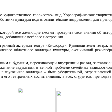
е художественное творчество» вид Хореографическое творчест
аботника культуры подготовили тёплые поздравления для препод
в которой все желающие смогли проверить свои знания об ист
ы», добавившие весёлого настроения.
ранный актерами театра «Кислород»! Руководителем театра, а
нского областного колледжа культуры, окончивший режиссёрск
шлым и будущим, переживающей внутренний разлад, заставляющ
 желание задуматься о вечной проблеме семейных взаимоотнош
х выпускников колледжа – была убедительной, затрагивающей
и его театральных воспитанников, а всех студентов, преподава