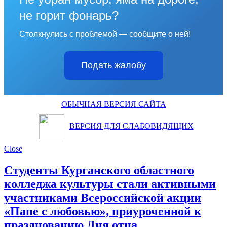
не горит фонарь?
Столкнулись с проблемой — сообщите о ней!
Подать жалобу
ОБЫЧНАЯ ВЕРСИЯ САЙТА
ВЕРСИЯ ДЛЯ СЛАБОВИДЯЩИХ
Close
Студенты Курганского областного
колледжа культуры стали активными
участниками Всероссийской акции
«Папе с любовью», приуроченной к
празднованию Дня отца.