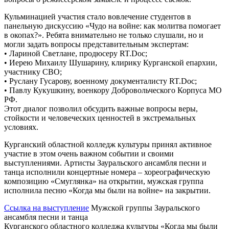
Кульминацией участия стало вовлечение студентов в
панельную дискуссию «Чудо на войне: как молитва помогает
в окопах?». Ребята внимательно не только слушали, но и
могли задать вопросы представительным экспертам:
• Лариной Светлане, продюсеру RT.Doc;
• Иерею Михаилу Шушарину, клирику Курганской епархии,
участнику СВО;
• Руслану Гусарову, военному документалисту RT.Doc;
• Павлу Кукушкину, военкору Добровольческого Корпуса МО
РФ.
Этот диалог позволил обсудить важные вопросы веры,
стойкости и человеческих ценностей в экстремальных
условиях.
Курганский областной колледж культуры принял активное
участие в этом очень важном событии и своими
выступлениями. Артисты Зауральского ансамбля песни и
танца исполнили концертные номера – хореографическую
композицию «Смуглянка» на открытии, мужская группа
исполнила песню «Когда мы были на войне» на закрытии.
Ссылка на выступление
Мужской группы Зауральского
ансамбля песни и танца
Курганского областного колледжа культуры «Когда мы были