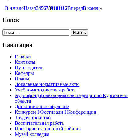
«
В начало
Назад
3
4
5
6
7
8
9
10
11
12
Вперед
В конец
»
Поиск
Навигация
Главная
Контакты
Путеводитель
Кафедры
Планы
Локальные нормативные акты
Учебно-методическая работа
Аудиофонд фольклорных экспедиций по Курганской
области
Дистанционное обучение
Конкурсы I Фестивали I Конференции
Трудоустройство
Воспитательная работа
Профориентационный кабинет
Музей колледжа