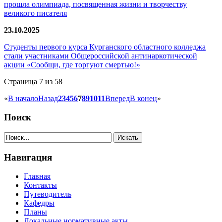
прошла олимпиада, посвященная жизни и творчеству
великого писателя
23.10.2025
Студенты первого курса Курганского областного колледжа
стали участниками Общероссийской антинаркотической
акции «Сообщи, где торгуют смертью!»
Страница 7 из 58
«
В начало
Назад
2
3
4
5
6
7
8
9
10
11
Вперед
В конец
»
Поиск
Навигация
Главная
Контакты
Путеводитель
Кафедры
Планы
Локальные нормативные акты