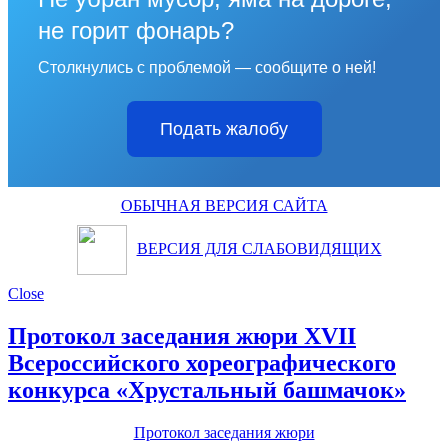
не горит фонарь?
Столкнулись с проблемой — сообщите о ней!
Подать жалобу
ОБЫЧНАЯ ВЕРСИЯ САЙТА
ВЕРСИЯ ДЛЯ СЛАБОВИДЯЩИХ
Close
Протокол заседания жюри XVII
Всероссийского хореографического
конкурса «Хрустальный башмачок»
Протокол заседания жюри