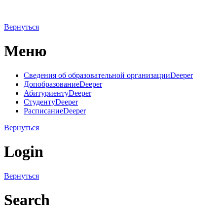
Вернуться
Меню
Сведения об образовательной организации
Deeper
Допобразование
Deeper
Абитуриенту
Deeper
Студенту
Deeper
Расписание
Deeper
Вернуться
Login
Вернуться
Search