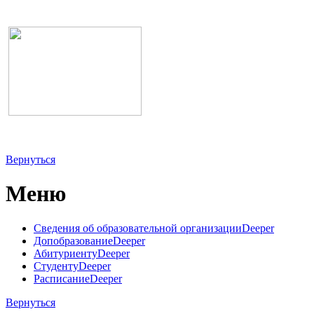
Вернуться
Меню
Сведения об образовательной организации
Deeper
Допобразование
Deeper
Абитуриенту
Deeper
Студенту
Deeper
Расписание
Deeper
Вернуться