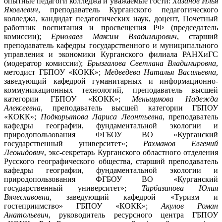
опытные педагоги колледжа и уважаемые гости:
Хазанов Илья
Яковлевич
, преподаватель Курганского педагогического
колледжа, кандидат педагогических наук, доцент, Почетный
работник воспитания и просвещения РФ (председатель
комиссии);
Ермолаев Максим Владимирович
, старший
преподаватель кафедры государственного и муниципального
управления и экономики Курганского филиала РАНХиГС
(модератор комиссии);
Брызгалова Светлана Владимировна
,
методист ГБПОУ «КОКК»;
Медведева Наталья Васильевна
,
заведующий кафедрой гуманитарных и информационно-
коммуникационных технологий, преподаватель высшей
категории ГБПОУ «КОКК»;
Меньщикова Надежда
Алексеевна
, преподаватель высшей категории ГБПОУ
«КОКК»;
Подкорытова Лариса Леонтьевна
, преподаватель
кафедры географии, фундаментальной экологии и
природопользования ФГБОУ ВО «Курганский
государственный университет»;
Рахманов Евгений
Леонидович
, экс-секретарь Курганского областного отделения
Русского географического общества, старший преподаватель
кафедры географии, фундаментальной экологии и
природопользования ФГБОУ ВО «Курганский
государственный университет»;
Тарбазанова Юлия
Вячеславовна
, заведующий кафедрой «Туризм и
гостеприимство» ГБПОУ «КОКК»;
Акулов Роман
Анатольевич
, руководитель ресурсного центра ГБПОУ