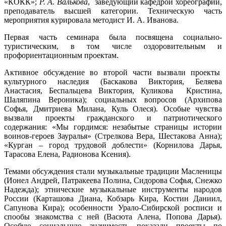
«КОКК»;
Р. А. Валькова
, заведующий кафедрой хореографии,
преподаватель высшей категории. Техническую часть
мероприятия курировала методист И. А. Иванова.
Первая часть семинара была посвящена социально-
туристическим, в том числе оздоровительным и
профориентационным проектам.
Активное обсуждение во второй части вызвали проекты
культурного наследия (Баскакова Виктория, Беляева
Анастасия, Беспальцева Виктория, Куликова Кристина,
Шаляпина Вероника); социальных вопросов (Архипова
Софья, Дмитриева Милана, Куль Олеся). Особые чувства
вызвали проекты гражданского и патриотического
содержания: «Мы гордимся: незабытые страницы истории
воинов-героев Зауралья» (Стрелкова Вера, Шестакова Анна);
«Курган – город трудовой доблести» (Корнилова Дарья,
Тарасова Елена, Радионова Ксения).
Темами обсуждения стали музыкальные традиции Масленицы
(Ионел Андрей, Патракеева Полина, Сидорова Софья, Снежко
Надежда); этнические музыкальные инструменты народов
России (Карташова Диана, Кобзарь Кира, Костин Даниил,
Сапунова Кира); особенности Урало-Сибирской росписи и
спообы знакомства с ней (Васюта Алена, Попова Дарья).
Особую социальную значимость показали проекты по