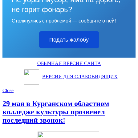
не горит фонарь?
Столкнулись с проблемой — сообщите о ней!
Подать жалобу
ОБЫЧНАЯ ВЕРСИЯ САЙТА
ВЕРСИЯ ДЛЯ СЛАБОВИДЯЩИХ
Close
29 мая в Курганском областном
колледже культуры прозвенел
последний звонок!