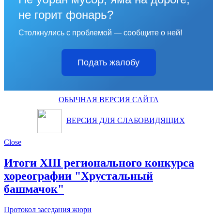
не горит фонарь?
Столкнулись с проблемой — сообщите о ней!
Подать жалобу
ОБЫЧНАЯ ВЕРСИЯ САЙТА
ВЕРСИЯ ДЛЯ СЛАБОВИДЯЩИХ
Close
Итоги XIII регионального конкурса
хореографии "Хрустальный
башмачок"
Протокол заседания жюри