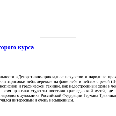
торого курса
льности «Декоративно-прикладное искусство и народные пром
и зарисовки неба, деревьев на фоне неба и пейзаж с рекой (Ц
ивописной и графической технике, как недостроенный храм в че
о время практики студенты посетили краеведческий музей, где
и народного художника Российской Федерации Германа Травник
лучился интересным и очень насыщенным.