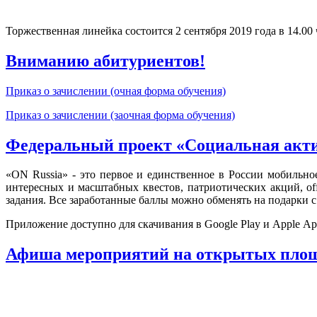
Торжественная линейка состоится 2 сентября 2019 года в 14.00 ч
Вниманию абитуриентов!
Приказ о зачислении (очная форма обучения)
Приказ о зачислении (заочная форма обучения)
Федеральный проект «Социальная акт
«ON Russia» - это первое и единственное в России мобильн
интересных и масштабных квестов, патриотических акций, of
задания. Все заработанные баллы можно обменять на подарки 
Приложение доступно для скачивания в Google Play и Apple Арр
Афиша мероприятий на открытых площ