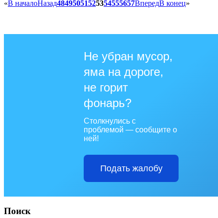
«
В начало
Назад
48
49
50
51
52
53
54
55
56
57
Вперед
В конец
»
Не убран мусор,
яма на дороге,
не горит
фонарь?
Столкнулись с
проблемой — сообщите о
ней!
Подать жалобу
Поиск